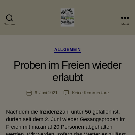
Suchen
Menü
Weedies
Soundtrain
Kategorien
ALLGEMEIN
Proben im Freien wieder
erlaubt
zu
6. Juni 2021
Keine Kommentare
Veröffentlichungsdatum
Proben
im
Nachdem die Inzidenzzahl unter 50 gefallen ist,
Freien
dürfen seit dem 2. Juni wieder Gesangsproben im
wieder
erlaubt
Freien mit maximal 20 Personen abgehalten
werden. Wir werden, sofern das Wetter es zulässt,