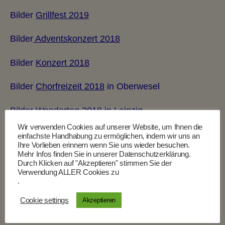
Bilder
Grillfest 2019
Bilder
Adventskonzert 201
8
Bilder
Konzert 2018
Bilder
Chorfreizeit 2018
in Oberwesel
Bilder
Wandertag 2018
in Leipzig
Wir verwenden Cookies auf unserer Website, um Ihnen die
Bilder
Bürgerempfang 2017
einfachste Handhabung zu ermöglichen, indem wir uns an
Ihre Vorlieben erinnern wenn Sie uns wieder besuchen.
Mehr Infos finden Sie in unserer Datenschutzerklärung.
Bilder
Fastnacht 2017
Durch Klicken auf "Akzeptieren" stimmen Sie der
Verwendung ALLER Cookies zu
Bilder
Weihnachtsmarkt Ingelheim 2016
.
Cookie settings
Akzeptieren
Bilder
Probe 2016