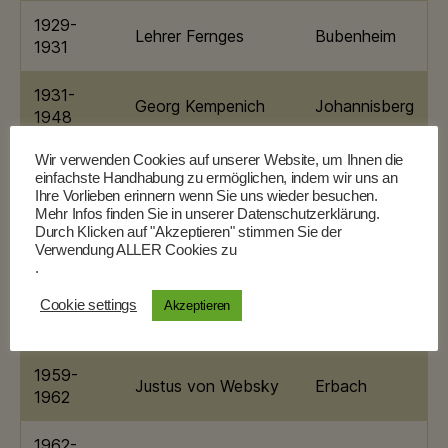
1929-
Lehrer Fernges
Bubenheim
1931
1931-
Georg Kempenich
Johannisberg
1948
Wir verwenden Cookies auf unserer Website, um Ihnen die
1948-
Rony Franz
Ingelheim
einfachste Handhabung zu ermöglichen, indem wir uns an
1957
Ihre Vorlieben erinnern wenn Sie uns wieder besuchen.
Mehr Infos finden Sie in unserer Datenschutzerklärung.
Durch Klicken auf "Akzeptieren" stimmen Sie der
1957-
Klaus Weber
Bingen
Verwendung ALLER Cookies zu
1957
.
1957-
Cookie settings
Akzeptieren
Helmut Will
Undenheim
1959
1959-
Justus von Websky
Erbach
1962
1962-