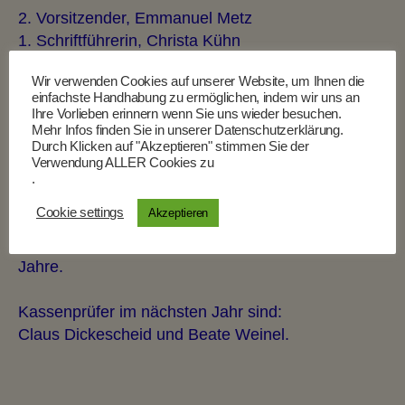
2. Vorsitzender, Emmanuel Metz
1. Schriftführerin, Christa Kühn
2. Kassiererin, Andrea Beutel
Wir verwenden Cookies auf unserer Website, um Ihnen die
einfachste Handhabung zu ermöglichen, indem wir uns an
Als Ersatz bür Bettina Guth-Kopf wurde als einzige
Ihre Vorlieben erinnern wenn Sie uns wieder besuchen.
Kandidatin Christina Kilb vorgeschlagen, die sich
Mehr Infos finden Sie in unserer Datenschutzerklärung.
Durch Klicken auf "Akzeptieren" stimmen Sie der
bereit erklärte zu kandidieren.
Verwendung ALLER Cookies zu
Sie wurde wie alle anderen Positionen einstimmig
.
per Akklamation gewählt.
Cookie settings
Akzeptieren
Die Amtszeit der gewählten Personen beträgt zwei
Jahre.
Kassenprüfer im nächsten Jahr sind:
Claus Dickescheid und Beate Weinel.