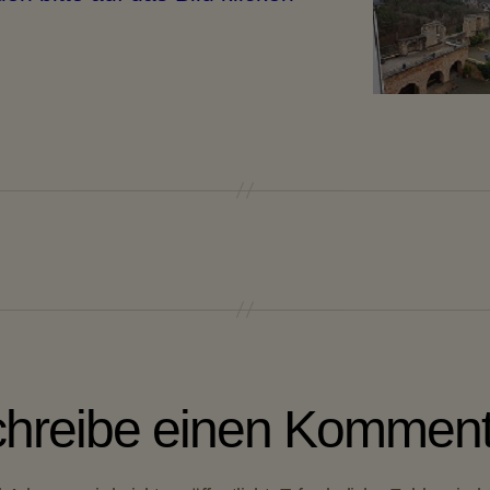
in
Altleini
hreibe einen Komment