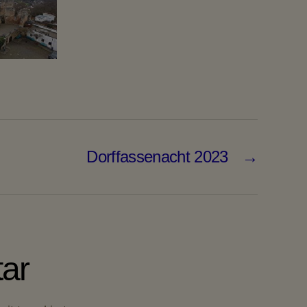
ngen
Dorffassenacht 2023
→
ar