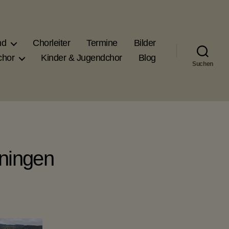
nd
Chorleiter
Termine
Bilder
chor
Kinder & Jugendchor
Blog
Suchen
iningen
chende