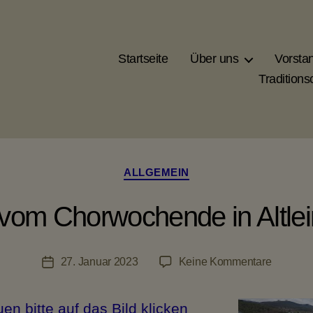
Startseite
Über uns
Vorsta
Traditions
Kategorien
ALLGEMEIN
 vom Chorwochende in Altle
zu
27. Januar 2023
Keine Kommentare
Veröffentlichungsdatum
Bilder
vom
n bitte auf das Bild klicken
Chorwo