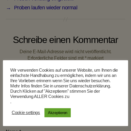
→
Proben laufen wieder normal
Schreibe einen Kommentar
Deine E-Mail-Adresse wird nicht veröffentlicht.
Erforderliche Felder sind mit
*
markiert
Wir verwenden Cookies auf unserer Website, um Ihnen die
einfachste Handhabung zu ermöglichen, indem wir uns an
Kommentar
*
Ihre Vorlieben erinnern wenn Sie uns wieder besuchen.
Mehr Infos finden Sie in unserer Datenschutzerklärung.
Durch Klicken auf "Akzeptieren" stimmen Sie der
Verwendung ALLER Cookies zu
.
Cookie settings
Akzeptieren