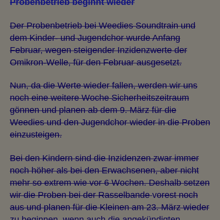
Probenbetrieb beginnt wieder
Der Probenbetrieb bei Weedies Soundtrain und
dem Kinder- und Jugendchor wurde Anfang
Februar, wegen steigender Inzidenzwerte der
Omikron-Welle, für den Februar ausgesetzt.
Nun, da die Werte wieder fallen, werden wir uns
noch eine weitere Woche Sicherheitszeitraum
gönnen und planen ab dem 9. März für die
Weedies und den Jugendchor wieder in die Proben
einzusteigen.
Bei den Kindern sind die Inzidenzen zwar immer
noch höher als bei den Erwachsenen, aber nicht
mehr so extrem wie vor 6 Wochen. Deshalb setzen
wir die Proben bei der Rasselbande
v
orest noch
aus und planen für die Kleinen am 23. März wieder
zu beginnen, wenn auch die angekündigten