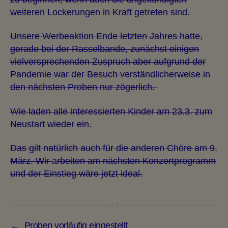
weiteren Lockerungen in Kraft getreten sind.
Unsere Werbeaktion Ende letzten Jahres hatte,
gerade bei der Rasselbande, zunächst einigen
vielversprechenden Zuspruch aber aufgrund der
Pandemie war der Besuch verständlicherweise in
den nächsten Proben nur zögerlich.
Wie laden alle interessierten Kinder am 23.3. zum
Neustart wieder ein.
Das gilt natürlich auch für die anderen Chöre am 9.
März. Wir
a
rbeiten am nächsten Konzertprogramm
und der Einstieg wäre jetzt ideal.
←
Proben vorläufig eingestellt